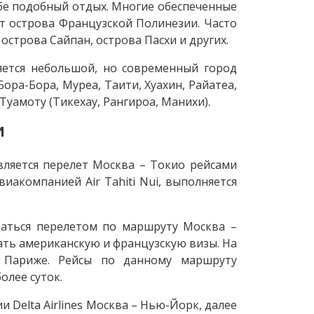
бе подобный отдых. Многие обеспеченные
 острова Французской Полинезии. Часто
строва Сайпан, острова Пасхи и других.
ется небольшой, но современный город
ора-Бора, Муреа, Таити, Хуахин, Райатеа,
 Туамоту (Тикехау, Рангироа, Манихи).
и
ляется перелет Москва – Токио рейсами
иакомпанией Air Tahiti Nui, выполняется
ваться перелетом по маршруту Москва –
чать американскую и французскую визы. На
 Париже. Рейсы по данному маршруту
олее суток.
Delta Airlines Москва – Нью-Йорк, далее