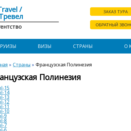
Travel /
ЗАКАЗ ТУРА
Тревел
ОБРАТНЫЙ ЗВОН
гентство
КРУИЗЫ
ВИЗЫ
СТРАНЫ
О 
ная
Страны
Французская Полинезия
анцузская Полинезия