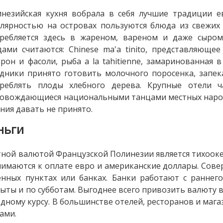
незийская кухня вобрала в себя лучшие традиции е
лярностью на островах пользуются блюда из свежих
требляется здесь в жареном, вареном и даже сыро
ами считаются: Chinese ma'a tinito, представляющее
рон и фасоли, рыба a la tahitienne, замаринованная
дники принято готовить молочного поросенка, запек
треблять плоды хлебного дерева. Крупные отели ч
овождающиеся национальными танцами местных народ
ния давать не принято.
ньги
ной валютой Французской Полинезии является тихоокеан
имаются к оплате евро и американские доллары. Сов
нных пунктах или банках. Банки работают с раннего
ыты и по субботам. Выгоднее всего привозить валюту 
дному курсу. В большинстве отелей, ресторанов и ма
ами.