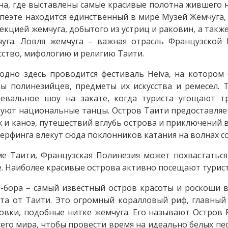
на, где выставлены самые красивые полотна жившего 
пеэте находится единственный в мире Музей Жемчуга
екцией жемчуга, добытого из устриц и раковин, а такж
уга. Ловля жемчуга – важная отрасль Французской 
сство, мифологию и религию Таити.
одно здесь проводится фестиваль Heiva, на котором
ы полинезийцев, предметы их искусства и ремесел. T
цевальное шоу на закате, когда туриста угощают 
уют национальные танцы. Остров Таити предоставляет
х и каноэ, путешествий вглубь острова и приключений 
серфинга влекут сюда поклонников катания на волнах со
е Таити, Французская Полинезия может похвастать
. Наиболее красивые острова активно посещают турис
-бора – самый известный остров красоты и роскоши в
та от Таити. Это огромный коралловый риф, главный
овки, подобные нитке жемчуга. Его называют Остров
сего мира, чтобы провести время на идеально белых пе