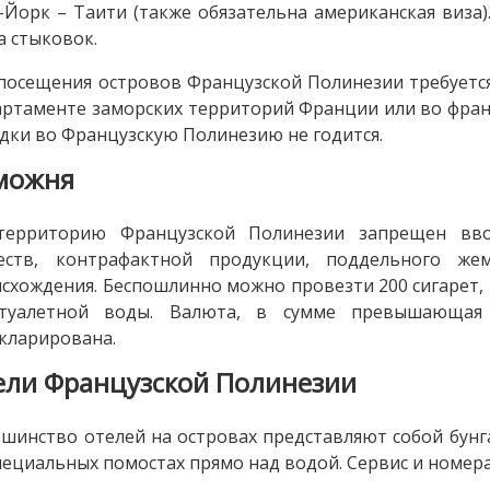
Йорк – Таити (также обязательна американская виза).
а стыковок.
посещения островов Французской Полинезии требуется
ртаменте заморских территорий Франции или во франц
дки во Французскую Полинезию не годится.
можня
территорию Французской Полинезии запрещен ввоз
еств, контрафактной продукции, поддельного жем
схождения. Беспошлинно можно провезти 200 сигарет, 2 л
туалетной воды. Валюта, в сумме превышающая 
кларирована.
ели Французской Полинезии
шинство отелей на островах представляют собой бунг
пециальных помостах прямо над водой. Сервис и номер