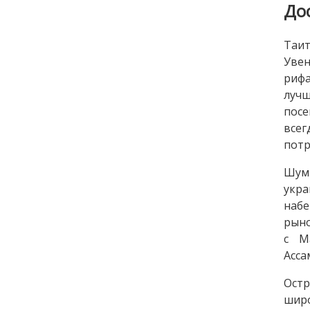
До
Таи
Увен
рифа
лучш
посе
всег
потр
Шум
укра
набе
рыно
с М
Асса
Остр
широ