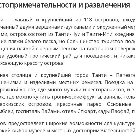
стопримечательности и развлечения
ти – главный и крупнейший из 118 островов, вход
чанный двумя вершинами-вулканами и окруженный ч
ми, остров состоит из Таити-Нуи и Таити-Ити, соеди
ие пляжи белого песка, но большинство туристов по
щения пляжей с черным песком на восточном побереж
да удобный тропический рай для посещения, и никак
ясающую красоту острова.
ная столица и крупнейший город Таити – Папеэте
шениями и изделиями местных ремесел. Поездка на
режной Vai'ete, где много музыки и ресторанчиков, и
к, где можно купить тропические фрукты, ваниль, толь
аркизских островов, красочные парео. Основные 
мблеи, госпиталь Вайами, отель Стюарт, сады Паофай, п
ов предоставляет широкие возможности для культурн
кий выбор музеев и местных достопримечательностей.