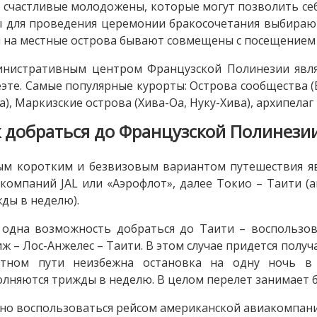
 счастливые молодожены, которые могут позволить се
 для проведения церемонии бракосочетания выбирают
 на местные острова бывают совмещены с посещением о
инистративным центром Французской Полинезии явля
эте. Самые популярные курорты: Острова сообщества (Б
а), Маркизские острова (Хива-Оа, Нуку-Хива), архипелаг
к добраться до Французской Полинези
м коротким и безвизовым вариантом путешествия яв
компаний JAL или «Аэрофлот», далее Токио – Таити (ав
ды в неделю).
одна возможность добраться до Таити – воспользо
ж – Лос-Анжелес – Таити. В этом случае придется полу
атном пути неизбежна остановка на одну ночь в
лняются трижды в неделю. В целом перелет занимает б
о воспользоваться рейсом американской авиакомпании 