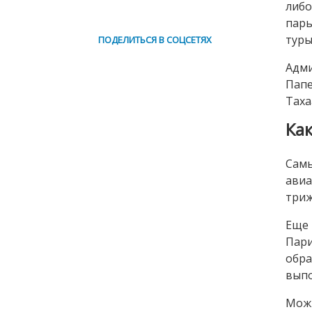
либо
пары
туры
ПОДЕЛИТЬСЯ В СОЦСЕТЯХ
Адм
Папе
Таха
Ка
Самы
авиа
триж
Еще 
Пари
обр
выпо
Можн