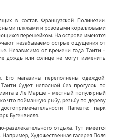
ящих в состав Французской Полинезии.
ерными пляжами и розовыми коралловыми
няющихся перешейком. На острове имеются
лучают незабываемо острые ощущения от
ье. Независимо от времени года Таити –
ие дождь или солнце не могут изменить
. Его магазины переполнены одеждой,
 Таити будет неполной без прогулок по
 визита в Ле Марше – местный популярный
ко что пойманную рыбу, резьбу по дереву
достопримечательности Папеэте: парк
арк Бугенвилля.
о-развлекательного отдыха. Тут имеется
 Например, Художественная галерея Поля