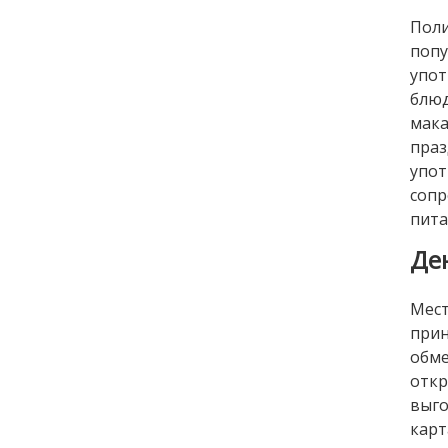
Поли
попу
упо
блюд
мака
праз
упо
сопр
пита
Де
Мест
прин
обме
откр
выго
карт