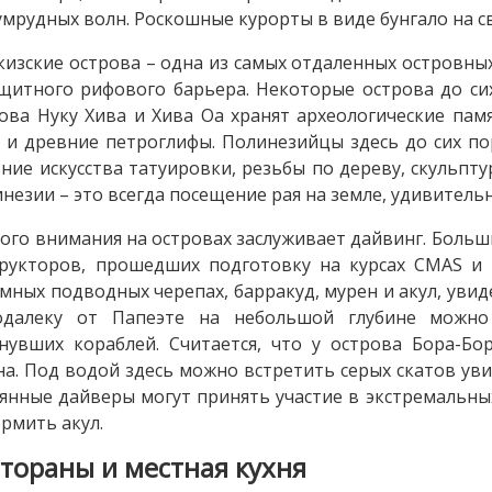
умрудных волн. Роскошные курорты в виде бунгало на с
изские острова – одна из самых отдаленных островных 
щитного рифового барьера. Некоторые острова до си
ова Нуку Хива и Хива Оа хранят археологические пам
 и древние петроглифы. Полинезийцы здесь до сих п
ние искусства татуировки, резьбы по дереву, скульпт
незии – это всегда посещение рая на земле, удивитель
ого внимания на островах заслуживает дайвинг. Больш
рукторов, прошедших подготовку на курсах CMAS и 
мных подводных черепах, барракуд, мурен и акул, ув
одалеку от Папеэте на небольшой глубине можно
нувших кораблей. Считается, что у острова Бора-Бо
на. Под водой здесь можно встретить серых скатов у
янные дайверы могут принять участие в экстремальны
рмить акул.
стораны и местная кухня