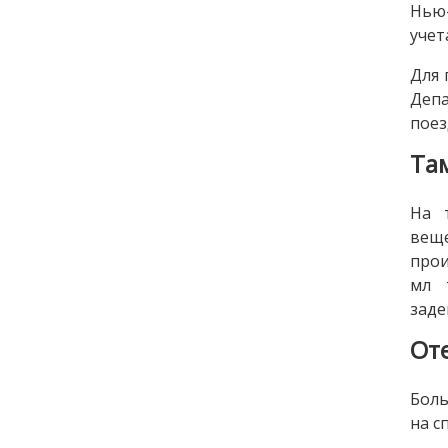
Нью-
учет
Для 
Депа
поез
Та
На 
вещ
прои
мл 
заде
От
Боль
на с