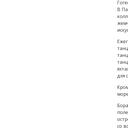
Гоге
В Па
колл
жемч
иску
Ежег
танц
тан
танц
яхта
для 
Кром
море
Бора
поле
остр
со в