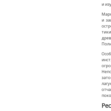
и из
Марк
и за
остр
тики
древ
Поли
Особ
инст
огро
Неп
зато
лагу
отча
поко
Ре