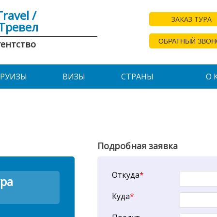
Travel /
ЗАКАЗ ТУРА
Тревел
ОБРАТНЫЙ ЗВОН
гентство
КРУИЗЫ
ВИЗЫ
СТРАНЫ
О 
Подробная заявка
Откуда
*
ура
Куда
*